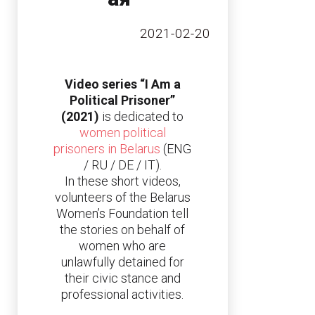
2021-02-20
Video series “I Am a
Political Prisoner”
(2021)
is dedicated to
women political
prisoners in Belarus
(ENG
/ RU / DE / IT).
In these short videos,
volunteers of the Belarus
Women’s Foundation tell
the stories on behalf of
women who are
unlawfully detained for
their civic stance and
professional activities.