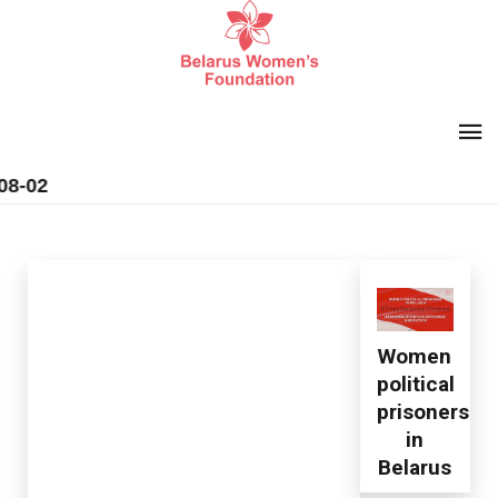
+
Women
political
prisoners
in
Belarus